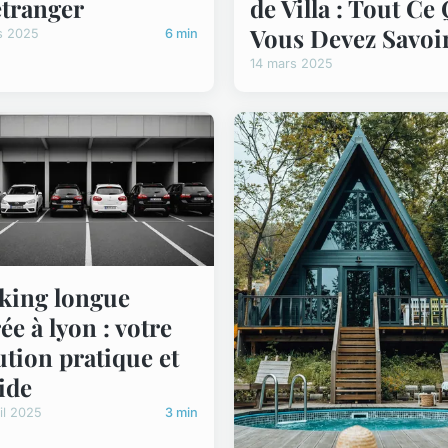
'étranger
de Villa : Tout Ce
Vous Devez Savoi
s 2025
6 min
14 mars 2025
king longue
ée à lyon : votre
ution pratique et
ide
il 2025
3 min