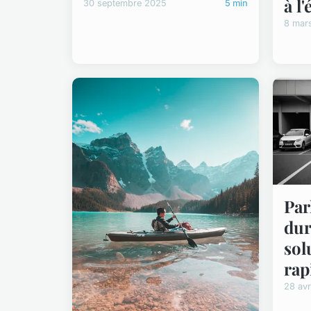
à l
30 septembre 2025
5 min
8 mar
Par
dur
sol
rap
28 avr