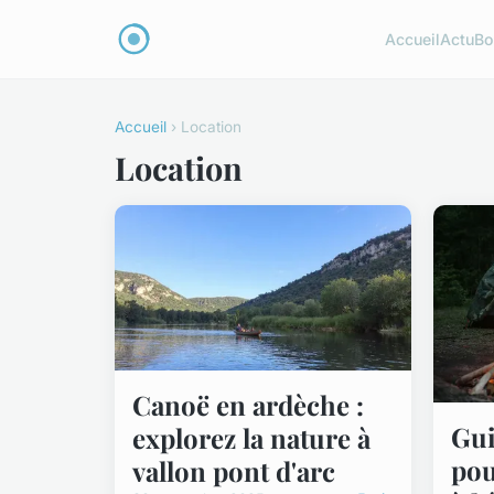
Accueil
Actu
Bo
Accueil
› Location
Location
Canoë en ardèche :
Gui
explorez la nature à
pou
vallon pont d'arc