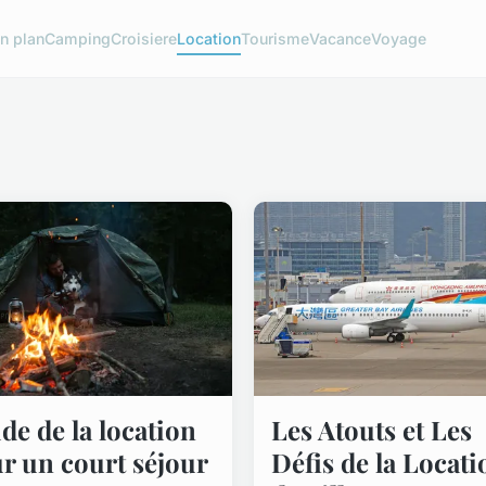
n plan
Camping
Croisiere
Location
Tourisme
Vacance
Voyage
de de la location
Les Atouts et Les
r un court séjour
Défis de la Locati