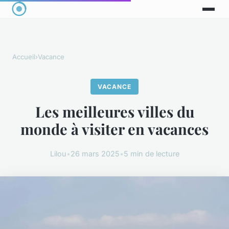
Accueil
›
Vacance
VACANCE
Les meilleures villes du
monde à visiter en vacances
Lilou
•
26 mars 2025
•
5 min de lecture